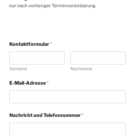
nur nach vorheriger Terminvereinbarung
Kontaktformular
*
Vorname
Nachname
E-Mail-Adresse
*
E
Nachricht und Telefonnummer
*
-
M
a
i